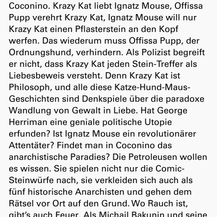
Coconino. Krazy Kat liebt Ignatz Mouse, Offissa
Pupp verehrt Krazy Kat, Ignatz Mouse will nur
Krazy Kat einen Pflasterstein an den Kopf
werfen. Das wiederum muss Offissa Pupp, der
Ordnungshund, verhindern. Als Polizist begreift
er nicht, dass Krazy Kat jeden Stein-Treffer als
Liebesbeweis versteht. Denn Krazy Kat ist
Philosoph, und alle diese Katze-Hund-Maus-
Geschichten sind Denkspiele über die paradoxe
Wandlung von Gewalt in Liebe. Hat George
Herriman eine geniale politische Utopie
erfunden? Ist Ignatz Mouse ein revolutionärer
Attentäter? Findet man in Coconino das
anarchistische Paradies? Die Petroleusen wollen
es wissen. Sie spielen nicht nur die Comic-
Steinwürfe nach, sie verkleiden sich auch als
fünf historische Anarchisten und gehen dem
Rätsel vor Ort auf den Grund. Wo Rauch ist,
gibt’s auch Feuer. Als Michail Bakunin und seine