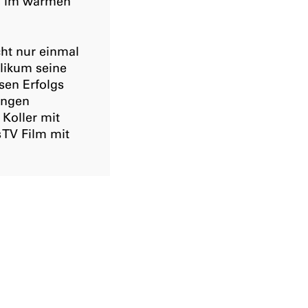
r, im warmen
cht nur einmal
likum seine
sen Erfolgs
lungen
Koller mit
 TV Film mit