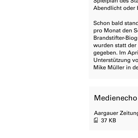
Spielplan des St
Abendlicht oder 
Schon bald stand
pro Monat den S
Brandstifter-Bio
wurden statt der
gegeben. Im Apri
Unterstützung v
Mike Müller in d
Medienecho
Aargauer Zeitung
37 KB