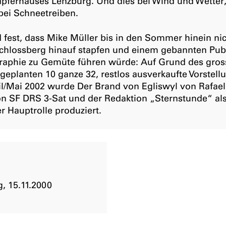
apferhauses Lenzburg. Und dies bei Wind und Wette
bei Schneetreiben.
 fest, dass Mike Müller bis in den Sommer hinein ni
chlossberg hinauf stapfen und einem gebannten Pub
graphie zu Gemüte führen würde: Auf Grund des gros
 geplanten 10 ganze 32, restlos ausverkaufte Vorstel
l/Mai 2002 wurde Der Brand von Egliswyl von Rafael 
on SF DRS 3-Sat und der Redaktion „Sternstunde“ als
er Hauptrolle produziert.
, 15.11.2000