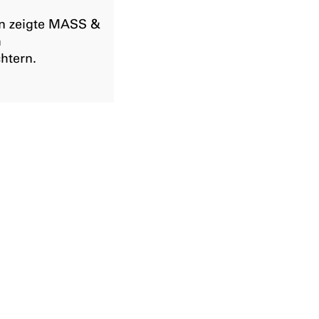
en zeigte MASS &
m
htern.