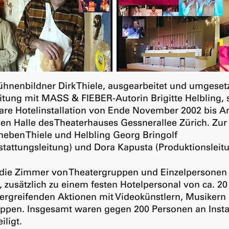
ühnenbildner Dirk Thiele, ausgearbeitet und umgesetz
eitung mit MASS & FIEBER-Autorin Brigitte Helbling,
are Hotelinstallation von Ende November 2002 bis A
sen Halle des Theaterhauses Gessnerallee Zürich. Zur
neben Thiele und Helbling Georg Bringolf
tattungsleitung) und Dora Kapusta (Produktionsleit
 die Zimmer von Theatergruppen und Einzelpersonen
 zusätzlich zu einem festen Hotelpersonal von ca. 20
ergreifenden Aktionen mit Videokünstlern, Musikern 
ppen. Insgesamt waren gegen 200 Personen an Insta
iligt.