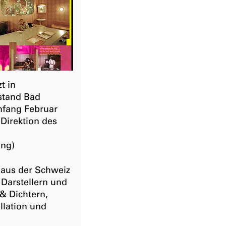
t in
 stand Bad
nfang Februar
 Direktion des
ung)
 aus der Schweiz
 Darstellern und
& Dichtern,
llation und